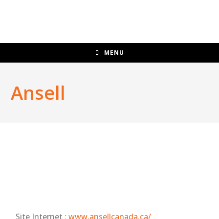
MENU
Ansell
Site Internet :
www.ansellcanada.ca/